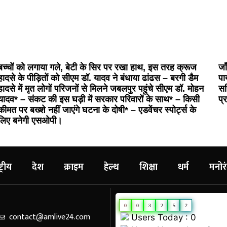
बच्चों को लगाया गले, बेटी के सिर पर रखा हाथ, इस तरह क्रूज
जा
हादसे के पीड़ितों को सीएम डॉ. यादव ने बंधाया ढांढस – बरगी डैम
पा
हादसे में मृत लोगों परिजनों से मिलने जबलपुर पहुंचे सीएम डॉ. मोहन
सच
यादव* – संकट की इस घड़ी में सरकार परिवारों के साथ* – किसी
प्
कीमत पर बख्शे नहीं जाएंगे घटना के दोषी* – एडवेंचर स्पोर्ट्स के
लिए बनेगी एसओपी।
ट्रीय
देश
क्राइम
हेल्थ
शिक्षा
धर्म
मनोर
0
0
3
2
5
2
contact@amlive24.com
Users Today : 0