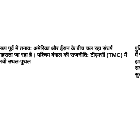
मध्य पूर्व में तनाव: अमेरिका और ईरान के बीच चल रहा संघर्ष
पु
गहराता जा रहा है। पश्चिम बंगाल की राजनीति: टीएमसी (TMC) में
मे
मची उथल-पुथल
झा
सद
सु