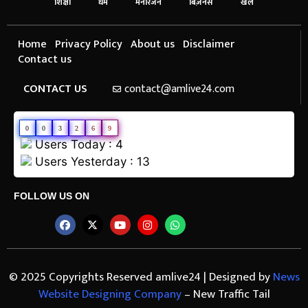
शिक्षा
धर्म
मनोरंजन
बिज़नेस
खेल
Home
Privacy Policy
About us
Disclaimer
Contact us
CONTACT US
contact@amlive24.com
0
0
3
2
6
9
Users Today : 4
Users Yesterday : 13
FOLLOW US ON
© 2025 Copyrights Reserved amlive24 | Designed by
News
Website Designing Company
– New Traffic Tail