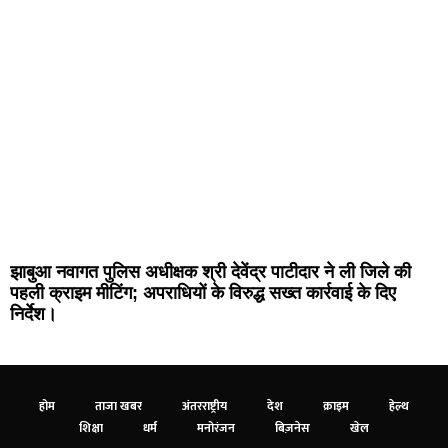
झाबुआ नवागत पुलिस अधीक्षक श्री देवेंद्र पाटीदार ने ली जिले की
पहली क्राइम मीटिंग; अपराधियों के विरुद्ध सख्त कार्रवाई के दिए
निर्देश।
होम
ताजा खबर
अंतरराष्ट्रीय
देश
क्राइम
हेल्थ
शिक्षा
धर्म
मनोरंजन
बिज़नेस
खेल