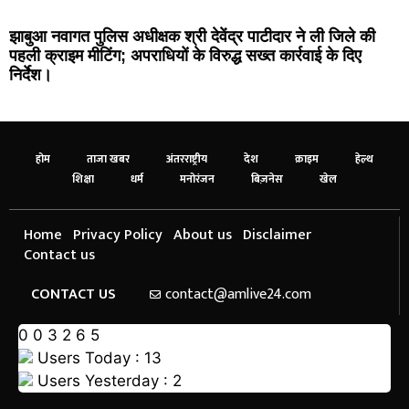
झाबुआ नवागत पुलिस अधीक्षक श्री देवेंद्र पाटीदार ने ली जिले की
पहली क्राइम मीटिंग; अपराधियों के विरुद्ध सख्त कार्रवाई के दिए
निर्देश।
होम
ताजा खबर
अंतरराष्ट्रीय
देश
क्राइम
हेल्थ
शिक्षा
धर्म
मनोरंजन
बिज़नेस
खेल
Home
Privacy Policy
About us
Disclaimer
Contact us
CONTACT US
contact@amlive24.com
0
0
3
2
6
5
Users Today : 13
Users Yesterday : 2