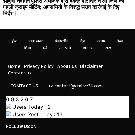
झाबुआ नवागत पुलिस अधीक्षक श्री देवेंद्र पाटीदार ने ली जिले की
पहली क्राइम मीटिंग; अपराधियों के विरुद्ध सख्त कार्रवाई के दिए
निर्देश।
होम
ताजा खबर
अंतरराष्ट्रीय
देश
क्राइम
हेल्थ
शिक्षा
धर्म
मनोरंजन
बिज़नेस
खेल
Home
Privacy Policy
About us
Disclaimer
Contact us
CONTACT US
contact@amlive24.com
0
0
3
2
6
7
Users Today : 2
Users Yesterday : 13
FOLLOW US ON